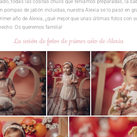
rado, todas las cositas chulis que teníamos preparadas, la sab
con pompas de jabón incluídas, nuestra Alexia se lo pasó en gr
primer año de Alexia, ¿qué mejor que unas últimas fotos con s
hecho. Os queremos familia!
La sesión de fotos de primer año de Alexia