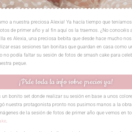
 turno a nuestra preciosa Alexia! Ya hacía tiempo que teníamo
fotos de primer año y al fin aquí os la traemos. ¿No conocéis
Ella es Alexia, una preciosa bebita que desde hace mucho nos
alizar esas sesiones tan bonitas que guardan en casa como u
o no podía faltar su sesión de fotos de smash cake para cele
uestra peque.
¡Pide toda la info sobre precios ya!
 un bonito set donde realizar su sesión en base a unos colo
gó nuestra protagonista pronto nos pusimos manos a la obr
imágenes de la sesión de fotos de primer año que vemos en t
ake
.