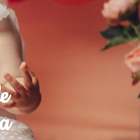
de
ia