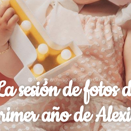
a sesión de fotos 
Majo
Archivado en
Smash Cake
rimer año de Alex