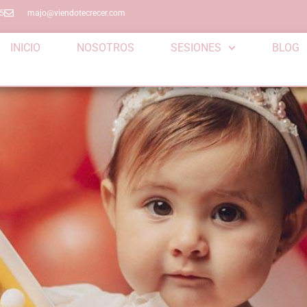
5
majo@viendotecrecer.com
INICIO
NOSOTROS
SESIONES
BLOG