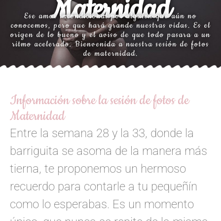
Maternidad
Ese amor incondicional por alguien que aún no
conocemos, pero que hará grande nuestras vidas. Es el
origen de lo bueno y el aviso de que todo pasara a un
ritmo acelerado. Bienvenida a nuestra sesión de fotos
de maternidad.
Información sobre la sesión de fotos de
Maternidad
Entre la semana 28 y la 33, donde la
barriguita se asoma de la manera más
tierna, te proponemos un hermoso
recuerdo para contarle a tu pequeñín
como lo esperabas. Es un momento