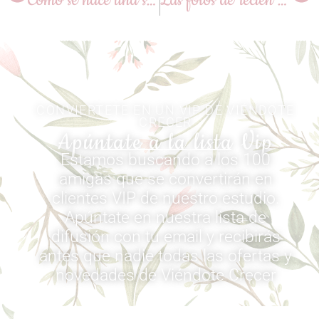
Como se hace una sesión de embarazo en la naturaleza
Las fotos de recién nacido de Martiño de Camelle
CONVIERTETE EN UN VIP DE VIÉNDOTE
CRECER
Apúntate a la lista Vip
Estamos buscando a los 100
amigas que se convertirán en
clientes VIP de nuestro estudio.
Apúntate en nuestra lista de
difusión con tu email y recibirás
antes que nadie todas las ofertas y
novedades de Viéndote Crecer​