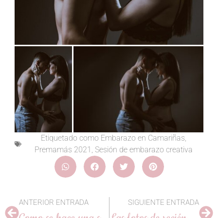
Etiquetado como
Embarazo en Camariñas
,
Premamás 2021
,
Sesión de embarazo creativa
ANTERIOR ENTRADA
SIGUIENTE ENTRADA