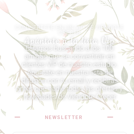
CONVIERTETE EN UN VIP DE VIÉNDOTE
CRECER
Apúntate a la lista Vip
Estamos buscando a los 100
amigas que se convertirán en
clientes VIP de nuestro estudio.
Apúntate en nuestra lista de
difusión con tu email y recibirás
antes que nadie todas las ofertas y
novedades de Viéndote Crecer​
NEWSLETTER