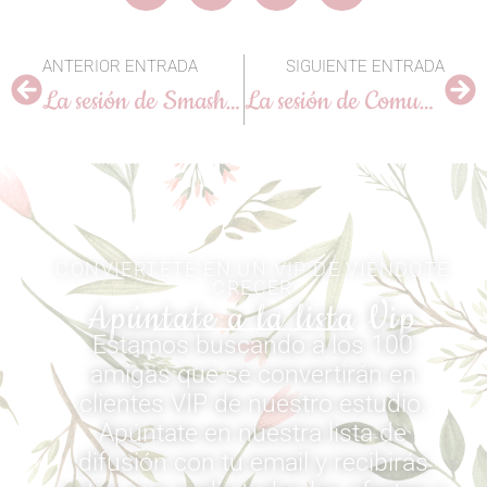
ANTERIOR ENTRADA
SIGUIENTE ENTRADA
La sesión de Smash Cake en Muxía de Adriana y Marco
La sesión de Comunión en Arteixo de Yago
CONVIERTETE EN UN VIP DE VIÉNDOTE
CRECER
Apúntate a la lista Vip
Estamos buscando a los 100
amigas que se convertirán en
clientes VIP de nuestro estudio.
Apúntate en nuestra lista de
difusión con tu email y recibirás