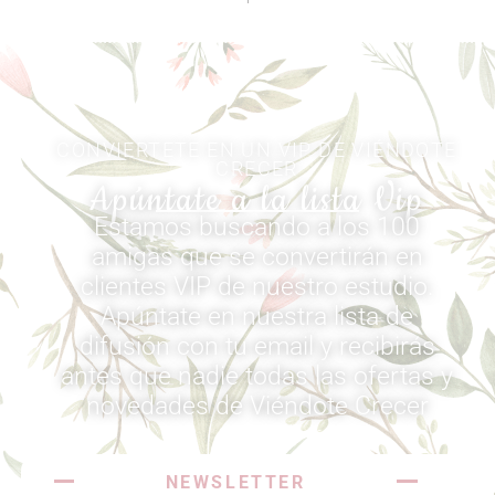
CONVIERTETE EN UN VIP DE VIÉNDOTE
CRECER
Apúntate a la lista Vip
Estamos buscando a los 100
amigas que se convertirán en
clientes VIP de nuestro estudio.
Apúntate en nuestra lista de
difusión con tu email y recibirás
antes que nadie todas las ofertas y
novedades de Viéndote Crecer​
NEWSLETTER